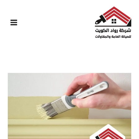
خطي
لى
لمحتوى