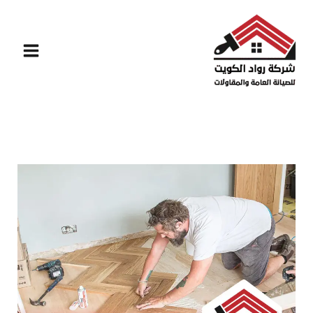
خطي
لى
لمحتوى