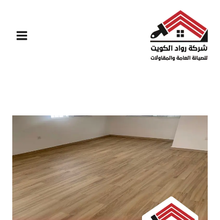
خطي
لى
لمحتوى