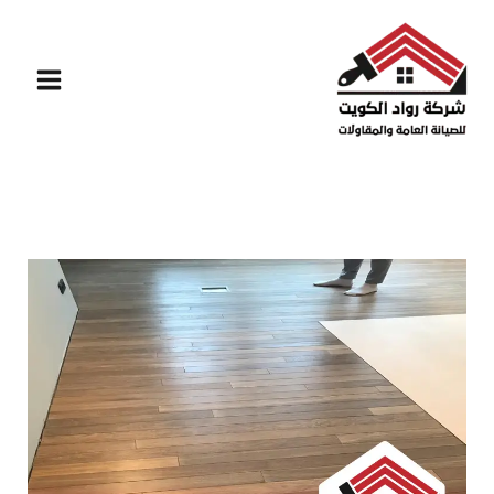
خطي
لى
لمحتوى