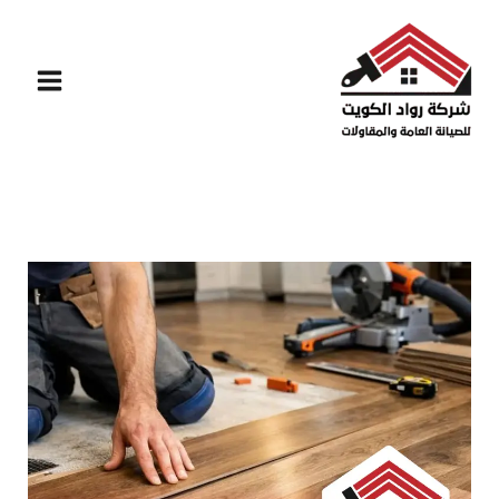
خطي
لى
لمحتوى