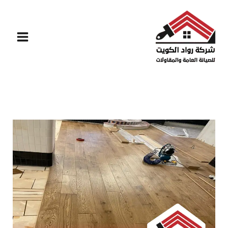
خطي
لى
لمحتوى