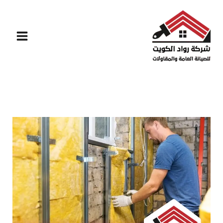
خطي
لى
لمحتوى