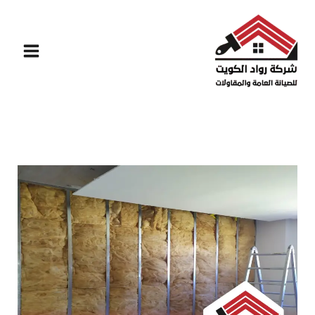
خطي
لى
لمحتوى