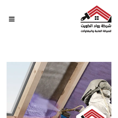
خطي
لى
لمحتوى