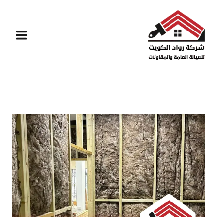
خطي
لى
لمحتوى