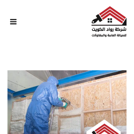
خطي
لى
لمحتوى