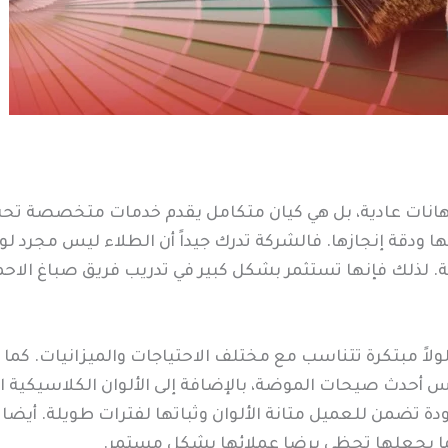
 دهانات عادية، بل هي كيان متكامل يقدم خدمات متخصصة ت
دقة إنجازها. فالشركة تدرك جيداً أن الطلاء ليس مجرد لو
 لذلك فإنها تستثمر بشكل كبير في تدريب فريق صباغ الاحم
ولاً مبتكرة تتناسب مع مختلف الاحتياجات والميزانيات. كما
حدث صيحات الموضة، بالإضافة إلى الألوان الكلاسيكية التي ت
ة تضمن للعميل متانة الألوان وثباتها لفترات طويلة. أيضا ف
ما يجعلها تحظى برضا عملائها بشكل مستمر.