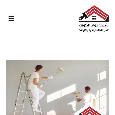
خطي
لى
لمحتوى