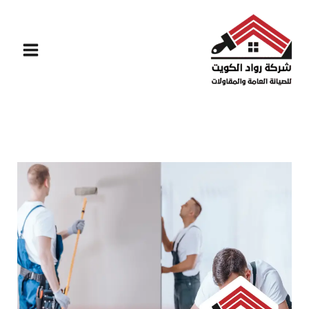
خطي
لى
لمحتوى