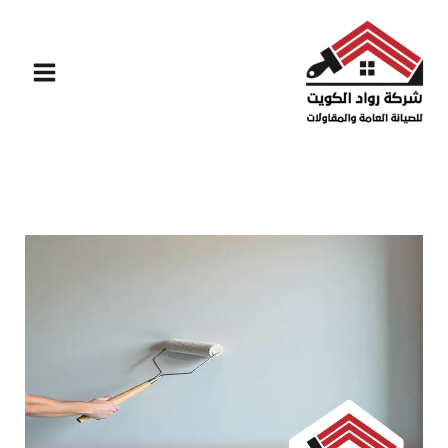
خطي
لى
لمحتوى