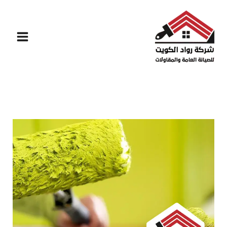
خطي
لى
لمحتوى