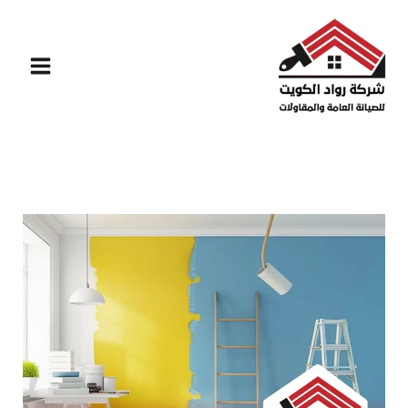
خطي
لى
لمحتوى