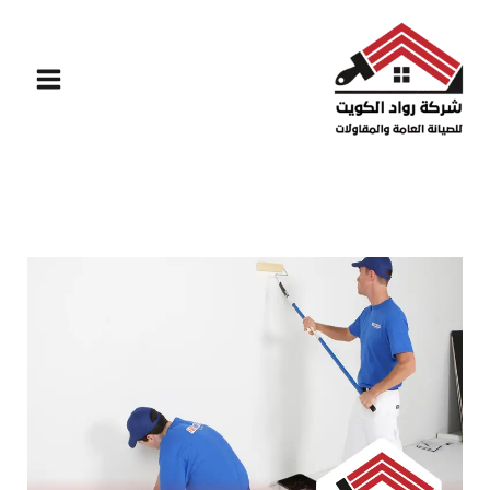
خطي
لى
لمحتوى