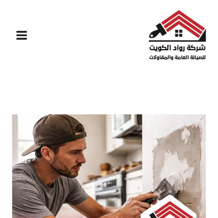
خطي
لى
لمحتوى